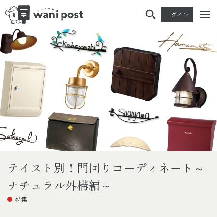
ログイン
Skip
Skip
to
to
the
the
content
Navigation
テイスト別！門回りコーディネート～
ナチュラル外構編～
特集