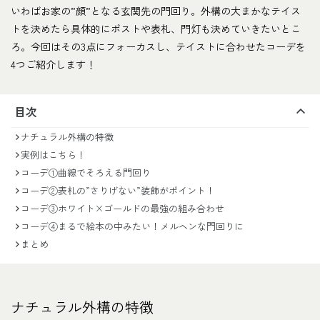
いわばお家の”顔”となる玄関先の門回り。外構の大まかなテイス
トを決めたら具体的にポストや表札、門灯も決めていきたいとこ
ろ。今回はその3点にフォーカスし、テイストに合わせたコーデを
4つご紹介します！
目次
ナチュラル外構の特徴
実例はこちら！
コーデ①曲線でそろえる門回り
コーデ②表札の”さりげない”装飾がポイント！
コーデ③ホワイト×ゴールドの最強の組み合わせ
コーデ④まるで絵本の中みたい！メルヘンな門回りに
まとめ
ナチュラル外構の特徴