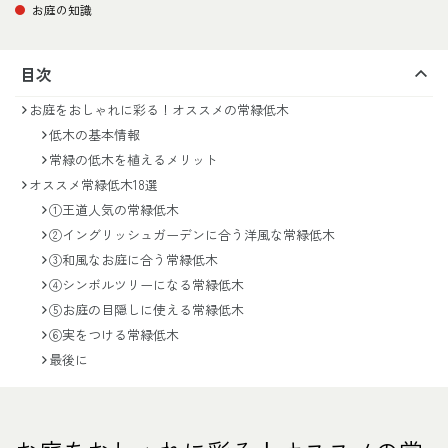
お庭の知識
目次
お庭をおしゃれに彩る！オススメの常緑低木
低木の基本情報
常緑の低木を植えるメリット
オススメ常緑低木18選
①王道人気の常緑低木
②イングリッシュガーデンに合う洋風な常緑低木
③和風なお庭に合う常緑低木
④シンボルツリーになる常緑低木
⑤お庭の目隠しに使える常緑低木
⑥実をつける常緑低木
最後に