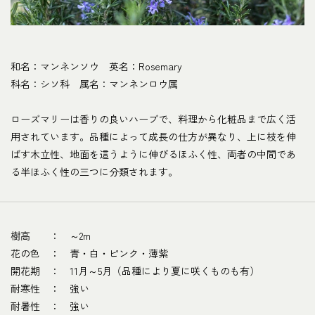
和名：マンネンソウ 英名：Rosemary
科名：シソ科 属名：マンネンロウ属
ローズマリーは香りの良いハーブで、料理から化粧品まで広く活
用されています。品種によって成長の仕方が異なり、上に枝を伸
ばす木立性、地面を這うように伸びるほふく性、両者の中間であ
る半ほふく性の三つに分類されます。
樹高 ： ～2m
花の色 ： 青・白・ピンク・薄紫
開花期 ： 11月～5月（品種により夏に咲くものも有）
耐寒性 ： 強い
耐暑性 ： 強い