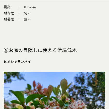
樹高 ： 0.1～2m
耐寒性 ： 弱い
耐暑性 ： 強い
⑤お庭の目隠しに使える常緑低木
ヒメシャリンバイ