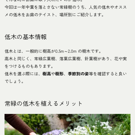
今回は一年中葉を落とさない常緑樹のうち、人気の低木やオスス
メの低木をお庭のテイスト、場所別にご紹介します。
低木の基本情報
低木とは、一般的に樹高が0.5m～2.0m の樹木です。
高木と同じく、常緑広葉樹、落葉広葉樹、針葉樹があり、花や実
をつけるものもあります。
低木を選ぶ際には、
樹高
や
樹形
、
季節別の姿
等を確認すると良い
でしょう。
常緑の低木を植えるメリット