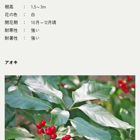
樹高 ： 1.5～3m
花の色 ： 白
開花期 ： 10月～12月頃
耐寒性 ： 強い
耐暑性 ： 強い
アオキ