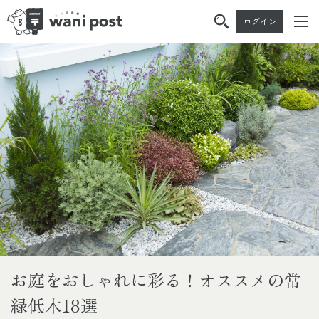
ログイン
Skip
Skip
to
to
the
the
content
Navigation
お庭をおしゃれに彩る！オススメの常
緑低木18選