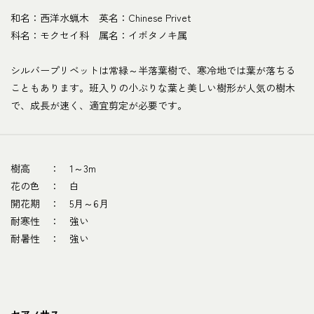
和名：西洋水蝋木 英名：Chinese Privet
科名：モクセイ科 属名：イボタノキ属
シルバープリベットは常緑～半落葉樹で、寒冷地では葉が落ちる
こともあります。班入りの小ぶりな葉と美しい樹形が人気の樹木
で、成長が速く、適宜剪定が必要です。
樹高 ： 1～3m
花の色 ： 白
開花期 ： 5月～6月
耐寒性 ： 強い
耐暑性 ： 強い