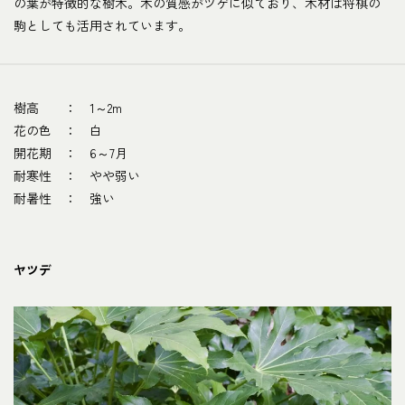
の葉が特徴的な樹木。木の質感がツゲに似ており、木材は将棋の
駒としても活用されています。
樹高 ： 1～2m
花の色 ： 白
開花期 ： 6～7月
耐寒性 ： やや弱い
耐暑性 ： 強い
ヤツデ