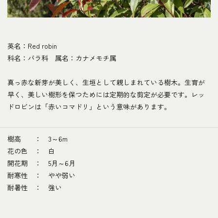
英名：Red robin
科名：バラ科 属名：カナメモチ属
真っ赤な新芽が美しく、生垣として親しまれている樹木。生育が
早く、美しい樹形を保つためには定期的な剪定が必要です。レッ
ドロビンは「赤いコマドリ」という意味があります。
樹高 ： 3～6m
花の色 ： 白
開花期 ： 5月～6月
耐寒性 ： やや弱い
耐暑性 ： 強い