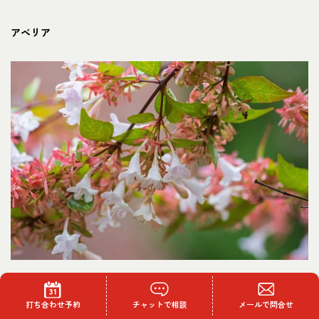
アベリア
和名：花衝羽根空木 英名：Abelia
打ち合わせ予約
チャットで相談
メールで問合せ
科名：スイカズラ科 属名：ツクバネウツギ属