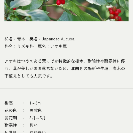
和名：青木 英名：Japanese Aucuba
科名：ミズキ科 属名：アオキ属
アオキはつやのある葉っぱが特徴的な樹木。耐陰性や耐寒性に優
れ、葉が美しいまま落ちないため、北向きの場所や生垣、高木の
下植えとしても人気です。
樹高 ： 1～3m
花の色 ： 黒紫色
開花期 ： 3月～5月
耐寒性 ： 強い
耐暑性 ： やや弱い