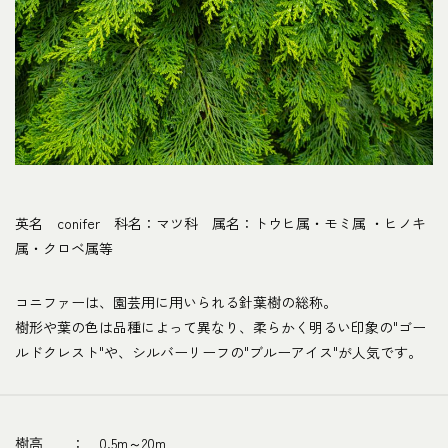
英名 conifer 科名：マツ科 属名：トウヒ属・モミ属 ・ヒノキ
属・クロベ属等
コニファーは、園芸用に用いられる針葉樹の総称。
樹形や葉の色は品種によって異なり、柔らかく明るい印象の"ゴー
ルドクレスト"や、シルバーリーフの"ブルーアイス"が人気です。
樹高 ： 0.5m～20m