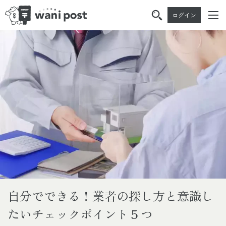
ログイン
Skip
Skip
to
to
the
the
content
Navigation
自分でできる！業者の探し方と意識し
たいチェックポイント５つ